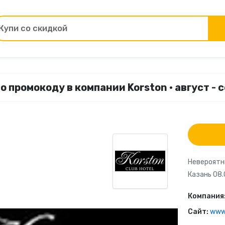
Купи со скидкой
Товары для ремонта
о промокоду в компании Korston • август - 
ы
Зоотовары
Цветы и подарки
Работа и образование
Невероятн
Казань 08.
Электрокамины
Компания
Финансы и страхование
Сайт:
www.