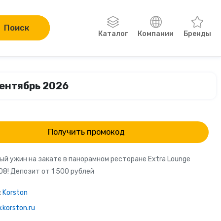
Поиск
Каталог
Компании
Бренды
Одежда, обувь, аксессуары
сентябрь 2026
Компьютеры и электроника
Сад и огород
Получить промокод
Онлайн-курсы
ый ужин на закате в панорамном ресторане Extra Lounge
08! Депозит от 1 500 рублей
Хобби
:
Korston
Книги
korston.ru