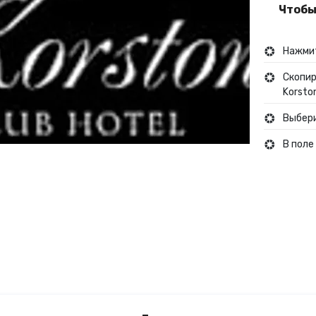
Чтобы
Туры и путешествия
Нажмит
Кино
Скопир
Korsto
Выбери
В поле