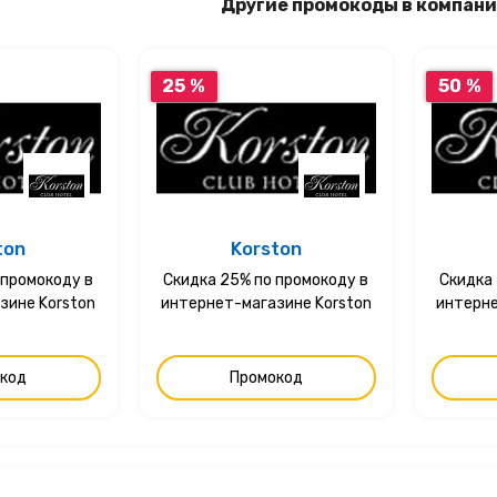
Другие промокоды в компани
25 %
50 %
ton
Korston
 промокоду в
Скидка 25% по промокоду в
Скидка 
зине Korston
интернет-магазине Korston
интерне
код
Промокод