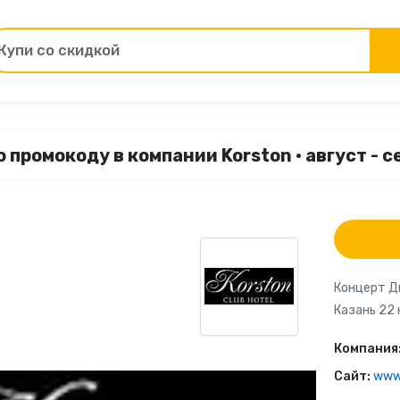
Купи со скидкой
Товары для ремонта
 промокоду в компании Korston • август - 
ы
Зоотовары
Цветы и подарки
Работа и образование
Концерт Д
Казань 22 
Электрокамины
Компания
Финансы и страхование
Сайт:
www.