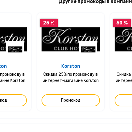
Другие промокоды в компани
25 %
50 %
ton
Korston
 промокоду в
Скидка 25% по промокоду в
Скидка 
зине Korston
интернет-магазине Korston
интерне
код
Промокод