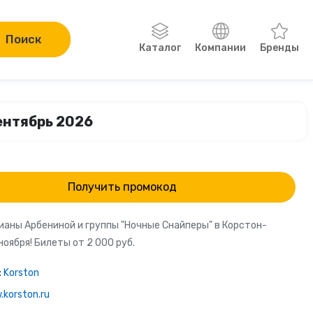
Поиск
Каталог
Компании
Бренды
Одежда, обувь, аксессуары
сентябрь 2026
Компьютеры и электроника
Сад и огород
Получить промокод
Онлайн-курсы
ианы Арбениной и группы "Ночные Снайперы" в Корстон-
ноября! Билеты от 2 000 руб.
Хобби
:
Korston
Книги
korston.ru