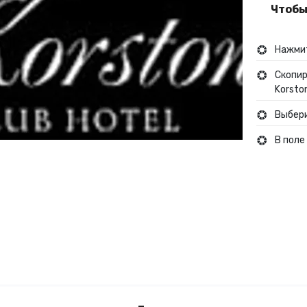
Чтобы
Туры и путешествия
Нажмит
Кино
Скопир
Korsto
Выбери
В поле