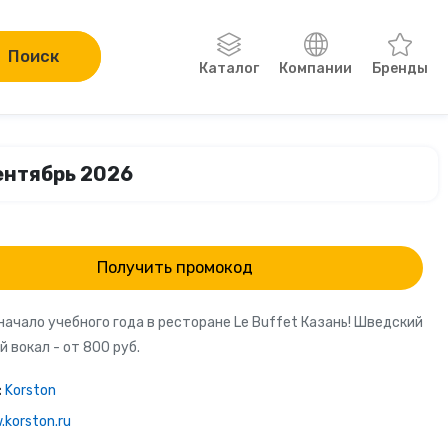
Поиск
Каталог
Компании
Бренды
Одежда, обувь, аксессуары
сентябрь 2026
Компьютеры и электроника
Сад и огород
Получить промокод
Онлайн-курсы
ачало учебного года в ресторане Le Buffet Казань! Шведский
й вокал - от 800 руб.
Хобби
:
Korston
Книги
korston.ru