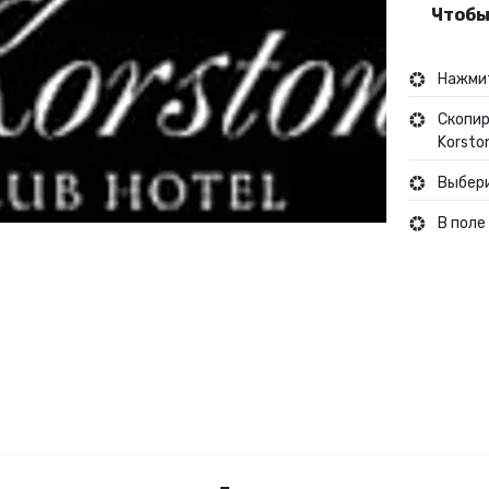
Чтобы
Туры и путешествия
Нажмит
Кино
Скопир
Korsto
Выбери
В поле