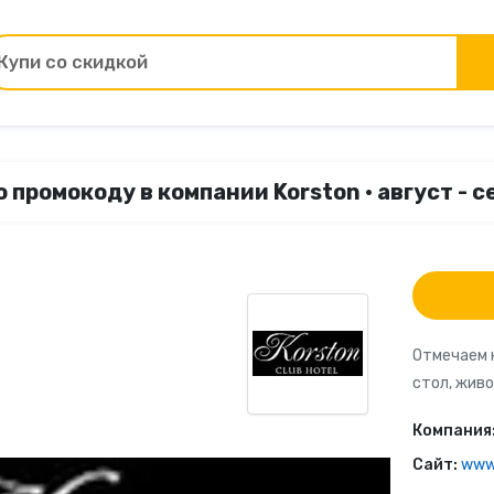
Купи со скидкой
Товары для ремонта
 промокоду в компании Korston • август - 
ы
Зоотовары
Цветы и подарки
Работа и образование
Отмечаем н
стол, живо
Электрокамины
Компания
Финансы и страхование
Сайт:
www.