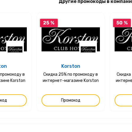
Другие промокоды в компани
25 %
50 %
ton
Korston
 промокоду в
Скидка 25% по промокоду в
Скидка 
зине Korston
интернет-магазине Korston
интерне
код
Промокод