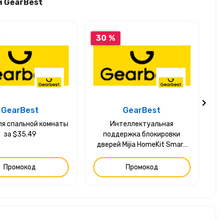
и GearBest
30 %
GearBest
GearBest
ля спальной комнаты
Интеллектуальная
за $35.49
поддержка блокировки
дверей Mijia HomeKit Smart
Linkage за $249.99
Промокод
Промокод