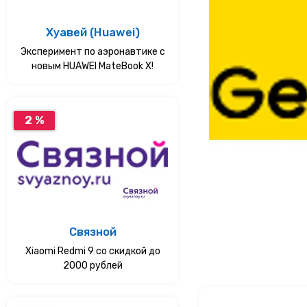
Услуги
Хуавей (Huawei)
Эксперимент по аэронавтике с
Еда
новым HUAWEI MateBook X!
Красота и здоровье
2 %
Связной
Xiaomi Redmi 9 со скидкой до
2000 рублей