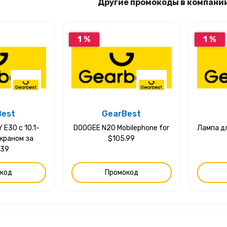
Другие промокоды в компани
1 %
1 %
Best
GearBest
E30 с 10.1-
DOOGEE N20 Mobilephone for
Лампа д
краном за
$105.99
.39
код
Промокод