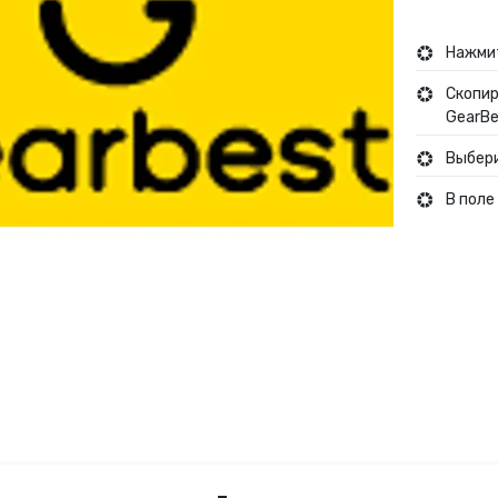
Туры и путешествия
Нажмит
Скопир
Кино
GearBe
Выбери
В поле