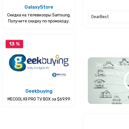
GalaxyStore
Скидка на телевизоры Samsung.
GearBest
Получите скидку по промокоду.
13 %
ЭвоСреда eWa
скидки, купо
Geekbuying
MECOOL KII PRO TV BOX за $69.99