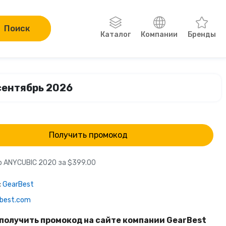
Поиск
Каталог
Компании
Бренды
Одежда, обувь, аксессуары
 сентябрь 2026
Компьютеры и электроника
Сад и огород
Получить промокод
Онлайн-курсы
р ANYCUBIC 2020 за $399.00
Хобби
:
GearBest
rbest.com
Книги
получить промокод на сайте компании GearBest