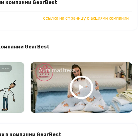
ми компании GearBest
ссылка на страницу с акциями компании
компании GearBest
о
Aura mattress
х в компании GearBest