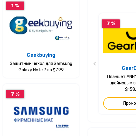
1 %
7 %
Geekbuying
Защитный чехол для Samsung
Gear
Galaxy Note 7 за $7.99
Планшет ANRY 
дюймовым э
$158
7 %
Промо