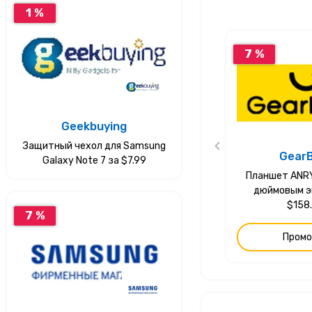
1 %
7 %
Geekbuying
Защитный чехол для Samsung
Gear
Galaxy Note 7 за $7.99
Планшет ANRY 
дюймовым э
$158
7 %
Промо