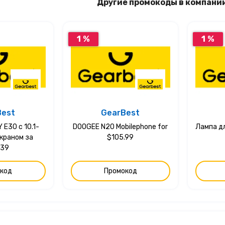
Другие промокоды в компани
1 %
1 %
Best
GearBest
E30 с 10.1-
DOOGEE N20 Mobilephone for
Лампа д
краном за
$105.99
.39
код
Промокод