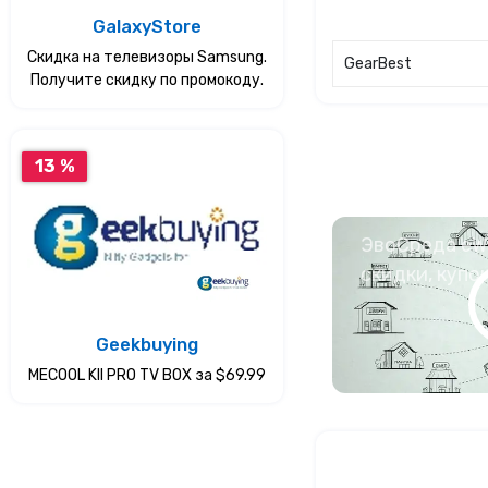
GalaxyStore
Скидка на телевизоры Samsung.
GearBest
Получите скидку по промокоду.
13 %
ЭвоСреда eWa
скидки, купо
Geekbuying
MECOOL KII PRO TV BOX за $69.99