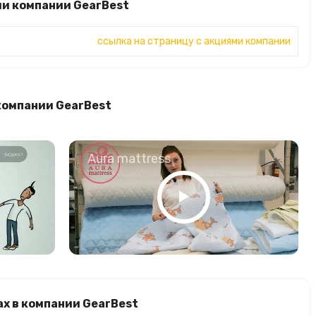
ми компании GearBest
ссылка на страницу с акциями компании
компании GearBest
о
Aura mattress
х в компании GearBest