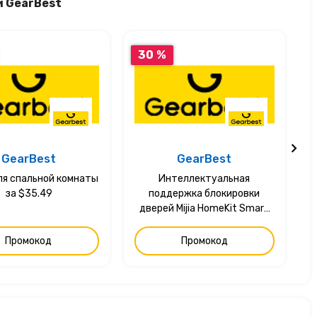
и GearBest
30 %
GearBest
GearBest
ля спальной комнаты
Интеллектуальная
за $35.49
поддержка блокировки
дверей Mijia HomeKit Smart
Linkage за $249.99
Промокод
Промокод