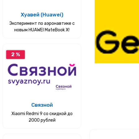
Услуги
Хуавей (Huawei)
Эксперимент по аэронавтике с
Еда
новым HUAWEI MateBook X!
Красота и здоровье
2 %
Связной
Xiaomi Redmi 9 со скидкой до
2000 рублей