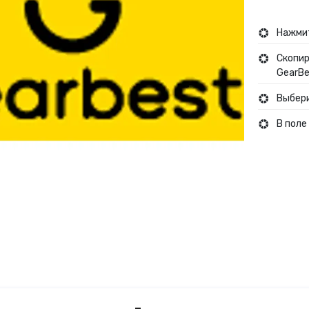
Туры и путешествия
Нажмит
Скопир
Кино
GearBe
Выбери
В поле