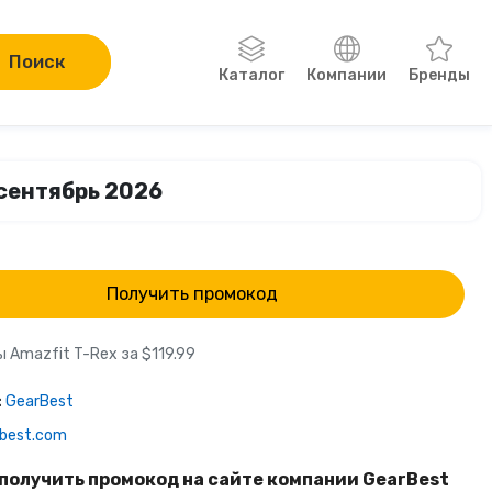
Поиск
Каталог
Компании
Бренды
Одежда, обувь, аксессуары
 сентябрь 2026
Компьютеры и электроника
Сад и огород
Получить промокод
Онлайн-курсы
 Amazfit T-Rex за $119.99
Хобби
:
GearBest
rbest.com
Книги
получить промокод на сайте компании GearBest