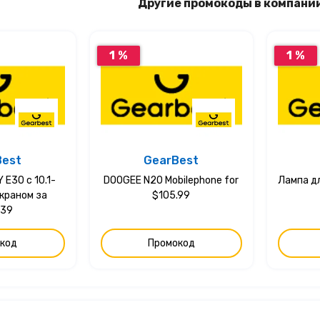
Другие промокоды в компани
1 %
1 %
Best
GearBest
E30 с 10.1-
DOOGEE N20 Mobilephone for
Лампа д
краном за
$105.99
.39
код
Промокод