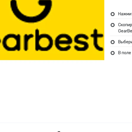
Туры и путешествия
Нажмит
Скопир
Кино
GearBe
Выбери
В поле