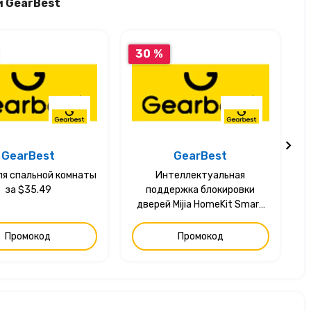
и GearBest
30 %
GearBest
GearBest
ля спальной комнаты
Интеллектуальная
за $35.49
поддержка блокировки
дверей Mijia HomeKit Smart
Linkage за $249.99
Промокод
Промокод