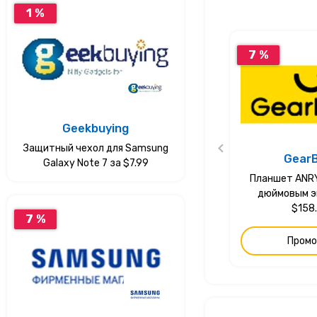
1 %
7 %
Geekbuying
Защитный чехол для Samsung
Gear
Galaxy Note 7 за $7.99
Планшет ANRY 
дюймовым э
$158
7 %
Промо