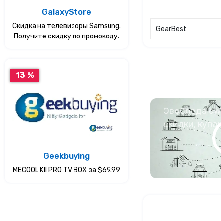
GalaxyStore
Скидка на телевизоры Samsung.
GearBest
Получите скидку по промокоду.
13 %
ЭвоСреда eWa
скидки, купо
Geekbuying
MECOOL KII PRO TV BOX за $69.99