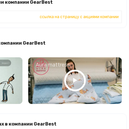
ми компании GearBest
ссылка на страницу с акциями компании
компании GearBest
о
Aura mattress
х в компании GearBest