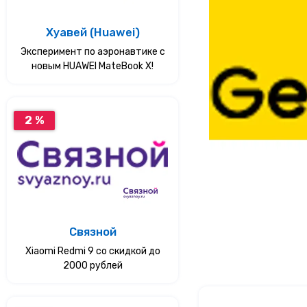
Услуги
Хуавей (Huawei)
Эксперимент по аэронавтике с
Еда
новым HUAWEI MateBook X!
Красота и здоровье
2 %
Связной
Xiaomi Redmi 9 со скидкой до
2000 рублей