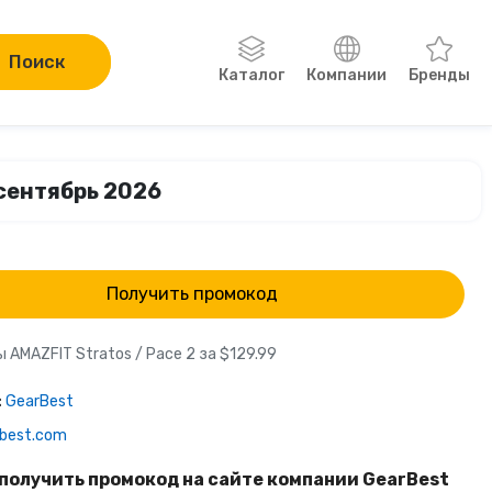
Поиск
Каталог
Компании
Бренды
Одежда, обувь, аксессуары
 сентябрь 2026
Компьютеры и электроника
Сад и огород
Получить промокод
Онлайн-курсы
 AMAZFIT Stratos / Pace 2 за $129.99
Хобби
:
GearBest
rbest.com
Книги
получить промокод на сайте компании GearBest