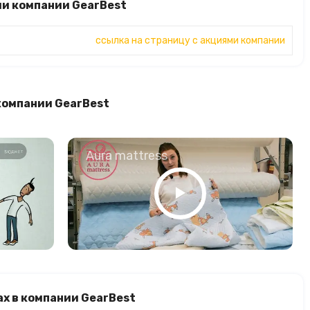
ми компании GearBest
ссылка на страницу с акциями компании
компании GearBest
о
Aura mattress
х в компании GearBest