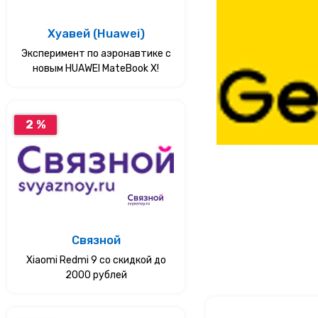
Услуги
Хуавей (Huawei)
Эксперимент по аэронавтике с
Еда
новым HUAWEI MateBook X!
Красота и здоровье
2 %
Связной
Xiaomi Redmi 9 со скидкой до
2000 рублей