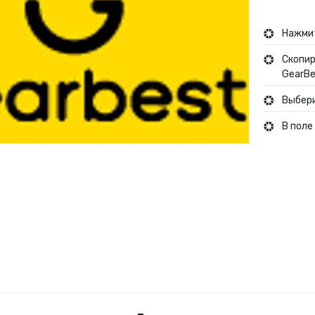
Туры и путешествия
Нажмит
Скопир
Кино
GearBe
Выбери
В поле