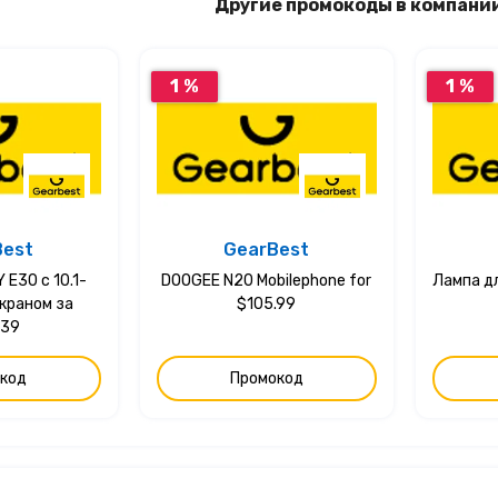
Другие промокоды в компани
1 %
1 %
Best
GearBest
E30 с 10.1-
DOOGEE N20 Mobilephone for
Лампа д
краном за
$105.99
.39
код
Промокод