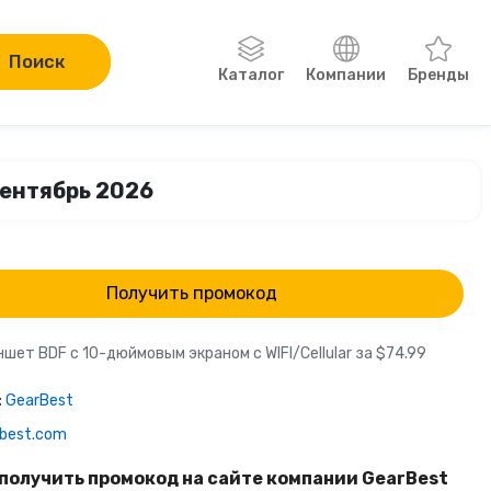
Поиск
Каталог
Компании
Бренды
Одежда, обувь, аксессуары
сентябрь 2026
Компьютеры и электроника
Сад и огород
Получить промокод
Онлайн-курсы
шет BDF с 10-дюймовым экраном с WIFI/Cellular за $74.99
Хобби
:
GearBest
rbest.com
Книги
получить промокод на сайте компании GearBest