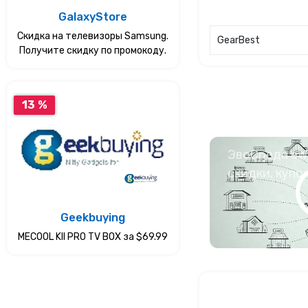
GalaxyStore
Скидка на телевизоры Samsung.
GearBest
Получите скидку по промокоду.
13 %
ЭвоСреда eWa
скидки, купо
Geekbuying
MECOOL KII PRO TV BOX за $69.99