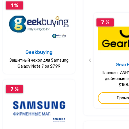
1 %
7 %
Geekbuying
Защитный чехол для Samsung
Gear
Galaxy Note 7 за $7.99
Планшет ANRY 
дюймовым э
$158
7 %
Промо