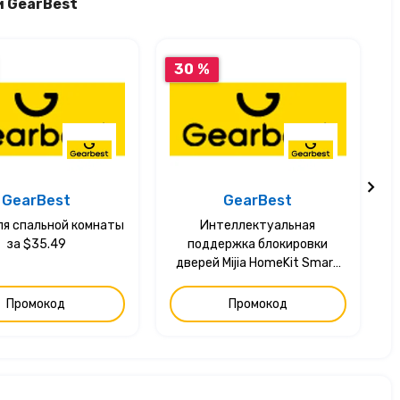
и GearBest
30 %
GearBest
GearBest
ля спальной комнаты
Интеллектуальная
за $35.49
поддержка блокировки
дверей Mijia HomeKit Smart
Linkage за $249.99
Промокод
Промокод