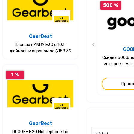
500 %
GearBest
Планшет ANRY E30 с 10.1-
GOO
дюймовым экраном за $158.39
Скидка 500% по
интернет-маг
1 %
Промо
GearBest
DOOGEE N20 Mobilephone for
GOODS