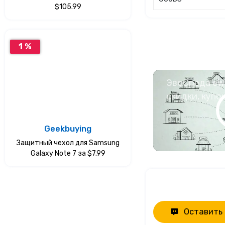
$105.99
1 %
ЭвоСреда eWa
скидки, купо
Geekbuying
Защитный чехол для Samsung
Galaxy Note 7 за $7.99
Оставить