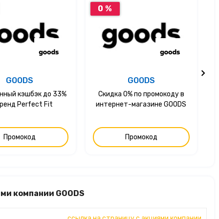
0 %
GOODS
GOODS
нный кэшбэк до 33%
Скидка 0% по промокоду в
ренд Perfect Fit
интернет-магазине GOODS
Промокод
Промокод
ками компании GOODS
ссылка на страницу с акциями компании