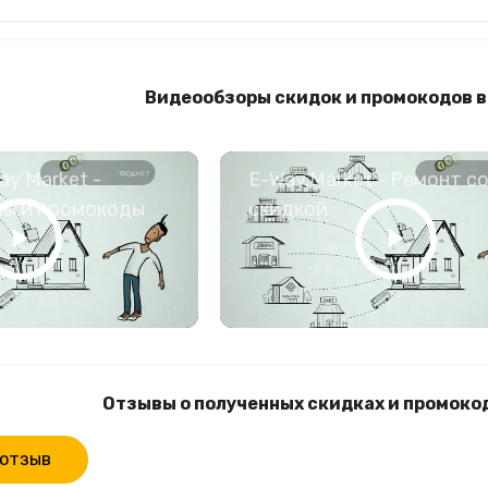
Видеообзоры скидок и промокодов 
y Market -
E-Way.Market - Ремонт с
ны и промокоды
скидкой
Отзывы о полученных скидках и промоко
 отзыв