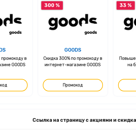
300 %
33 %
DS
GOODS
 промокоду в
Скидка 300% по промокоду в
Повыше
азине GOODS
интернет-магазине GOODS
на б
код
Промокод
Ссылка на страницу с акциями и скид