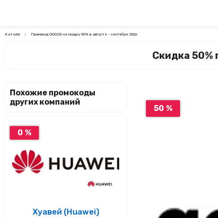
Каталог
Промокод GOODS на скидку 50% в августе - сентябре 2026
Скидка 50% п
Похожие промокоды
других компаний
50 %
0 %
Хуавей (Huawei)