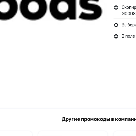
Скопир
GOODS
Выбери
В поле
Другие промокоды в компан