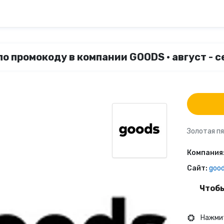
о промокоду в компании GOODS • август - 
Золотая пя
Компания
Сайт:
good
Чтобы
Нажмит