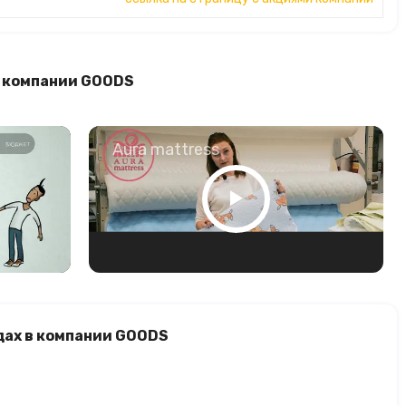
в компании GOODS
о
Aura mattress
дах в компании GOODS