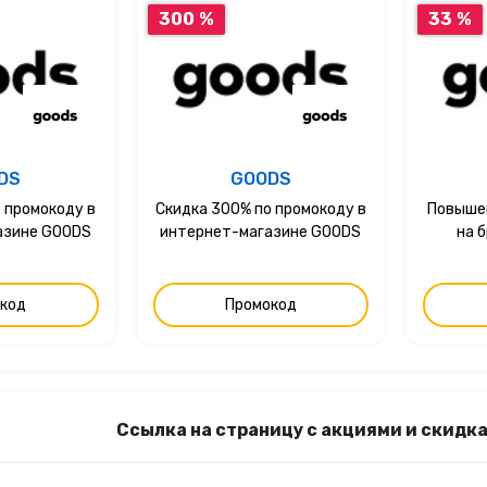
300 %
33 %
DS
GOODS
 промокоду в
Скидка 300% по промокоду в
Повыше
азине GOODS
интернет-магазине GOODS
на б
код
Промокод
Ссылка на страницу с акциями и скид