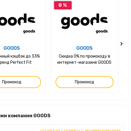
0 %
GOODS
GOODS
нный кэшбэк до 33%
Скидка 0% по промокоду в
ренд Perfect Fit
интернет-магазине GOODS
Промокод
Промокод
ками компании GOODS
ссылка на страницу с акциями компании