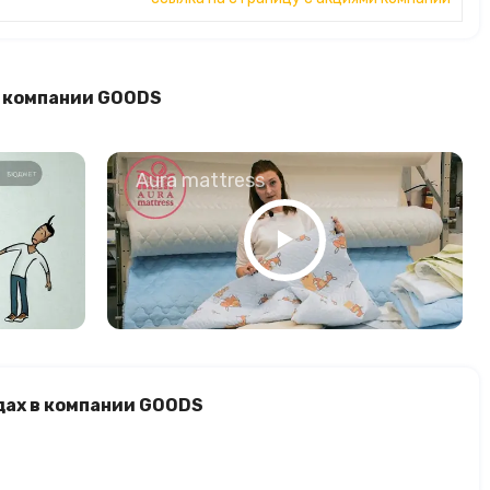
в компании GOODS
о
Aura mattress
дах в компании GOODS