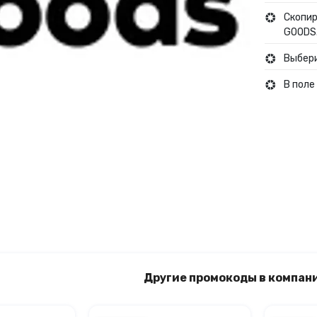
Скопир
GOODS
Выбери
В поле
Другие промокоды в компан