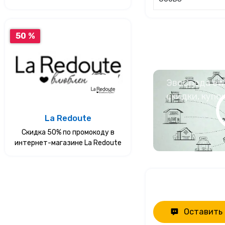
50 %
ЭвоСреда eWa
скидки, купо
La Redoute
Скидка 50% по промокоду в
интернет-магазине La Redoute
Оставить