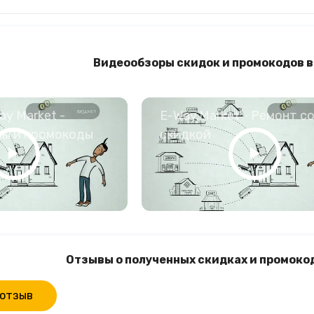
Видеообзоры скидок и промокодов 
y Market -
E-Way.Market - Ремонт с
ны и промокоды
скидкой
Отзывы о полученных скидках и промоко
 отзыв