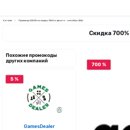
Каталог
Промокод GOODS на скидку 700% в августе - сентябре 2026
Скидка 700% 
Похожие промокоды
других компаний
700 %
5 %
GamesDealer