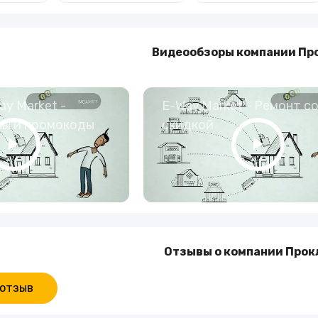
Видеообзоры компании Пр
y Market -
E-Way.Market - Ремонт с
ны и промокоды
скидкой
Отзывы о компании Прок
 отзыв