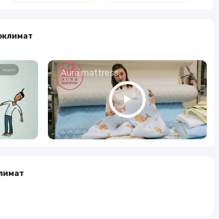
оклимат
о
Aura mattress
лимат