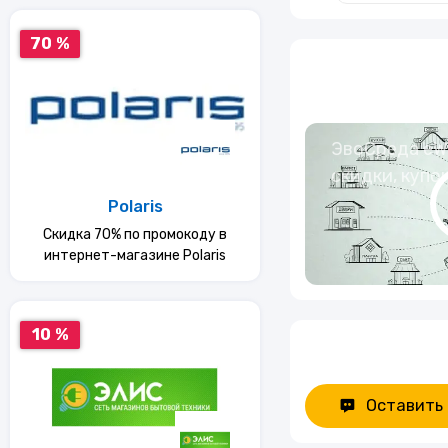
70 %
ЭвоСреда eWa
скидки, купо
Polaris
Скидка 70% по промокоду в
интернет-магазине Polaris
10 %
Оставить