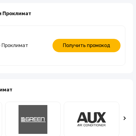
Алкогольные напитки
и Проклимат
Часы и украшения
е Проклимат
Получить промокод
лимат