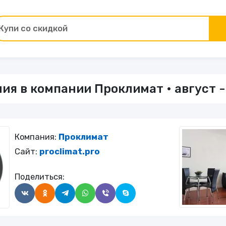
Купи со скидкой
Товары для ремонта
ия в компании Проклимат • август -
ы
Зоотовары
Цветы и подарки
Компания:
Проклимат
Работа и образование
Сайт:
proclimat.pro
Поделиться:
Электрокамины
Финансы и страхование