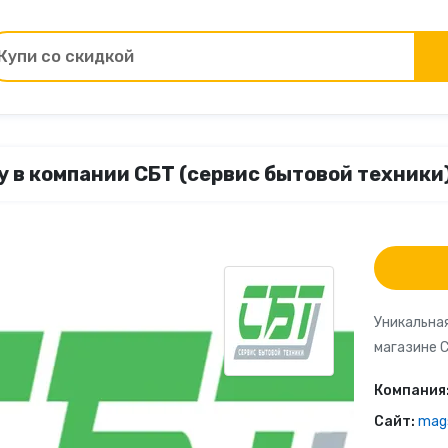
Купи со скидкой
Товары для ремонта
 в компании СБТ (сервис бытовой техники) 
ы
Зоотовары
Цветы и подарки
Работа и образование
Уникальная
магазине 
Электрокамины
Компания
Финансы и страхование
Сайт:
mag