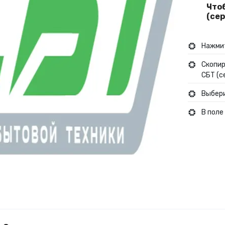
Что
Туры и путешествия
(се
Кино
Нажмит
Скопир
СБТ (с
Выбери
В поле