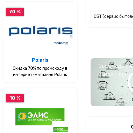
70 %
СБТ (сервис бытов
Polaris
ЭвоСреда eWa
Скидка 70% по промокоду в
скидки, купо
интернет-магазине Polaris
10 %