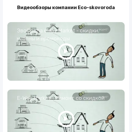
Видеообзоры компании Eco-skovoroda
ЭвоСреда eWay Market - скидки,
купоны и промокоды
E-Way.Market - Ремонт со скидкой