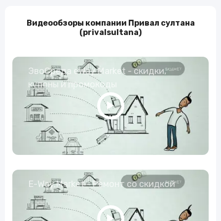
Видеообзоры компании Привал султана
(privalsultana)
ЭвоСреда eWay Market - скидки,
купоны и промокоды
E-Way.Market - Ремонт со скидкой