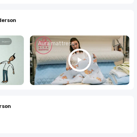
derson
о
Aura mattress
rson