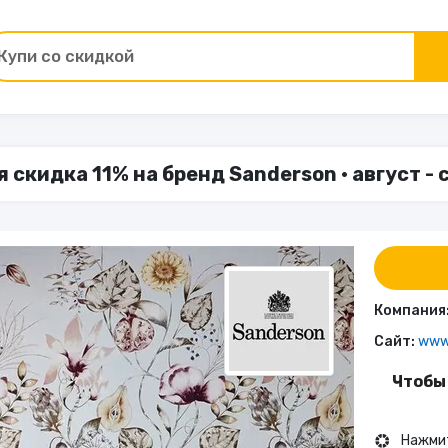
Купи со скидкой
Товары для ремонта
скидка 11% на бренд Sanderson • август -
ы
Зоотовары
Цветы и подарки
Работа и образование
Компания
Сайт:
www.
Электрокамины
Чтобы
Финансы и страхование
Нажмит