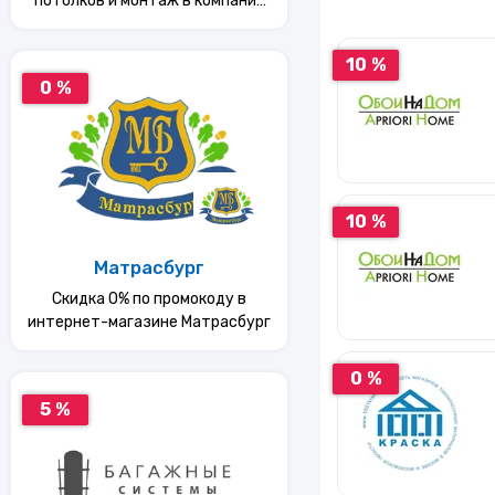
потолков и монтаж в компании
"Румэксперт"
10 %
0 %
10 %
Матрасбург
Скидка 0% по промокоду в
интернет-магазине Матрасбург
0 %
5 %