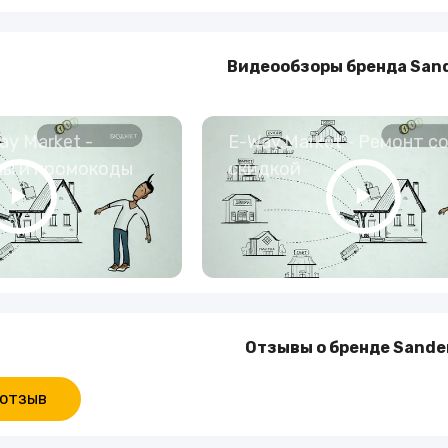
Видеообзоры бренда San
y Market -
E-Way.Market - Ремонт с
ны и промокоды
скидкой
Отзывы о бренде Sande
 отзыв