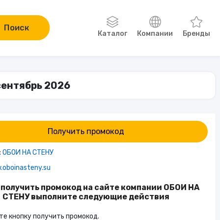
Поиск
Каталог
Компании
Бренды
Одежда, обувь, аксессуары
 сентябрь 2026
Компьютеры и электроника
Сад и огород
Получить промокод
Онлайн-курсы
:
ОБОИ НА СТЕНУ
oboinasteny.su
Хобби
 получить промокод на сайте компании ОБОИ НА
СТЕНУ выполните следующие действия
Книги
е кнопку получить промокод.