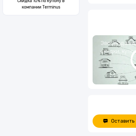
Скидка 10% по купону в
компании Terminus
ЭвоСреда eWa
скидки, купо
Оставить