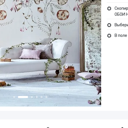
Туры и путешествия
Скопир
ОБОИ Н
Выбери
Кино
В поле