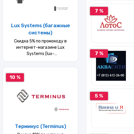
7 %
Lux Systems (багажные
системы)
Скидка 5% по промокоду в
интернет-магазине Lux
7 %
Systems (lux-
systems(багажные системы))
10 %
5 %
Терминус (Terminus)