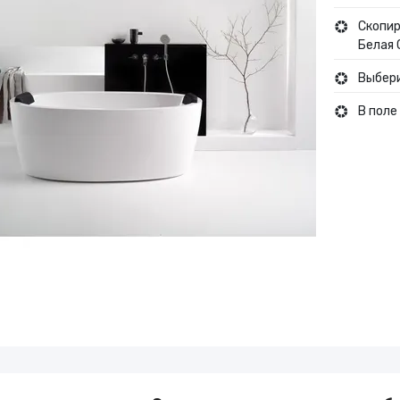
Туры и путешествия
Скопир
Белая 
Выбери
Кино
В поле