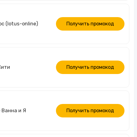
 (lotus-online)
Получить промокод
Сити
Получить промокод
 Ванна и Я
Получить промокод