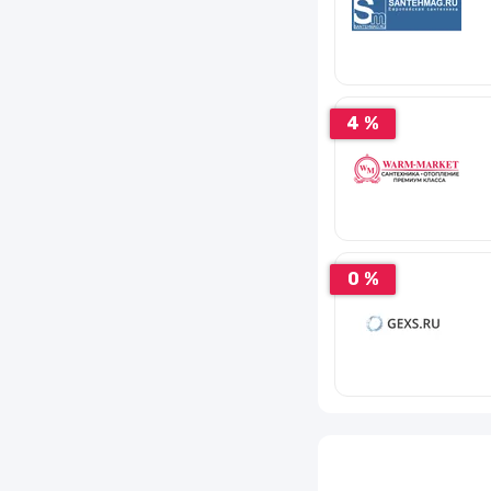
4 %
0 %