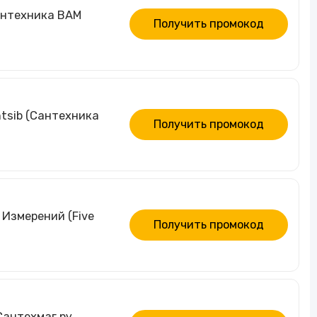
антехника ВАМ
Получить промокод
tsib (Сантехника
Получить промокод
 Измерений (Five
Получить промокод
Сантехмаг.ру