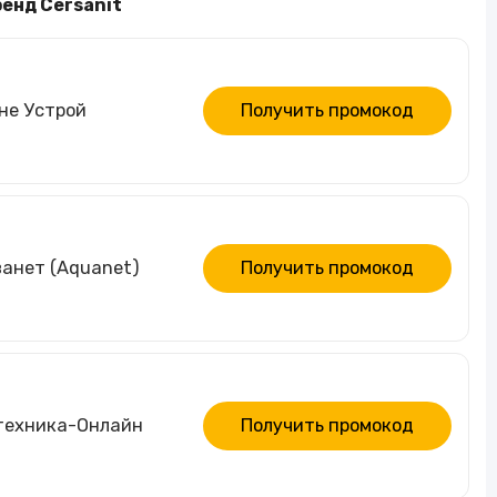
ренд Cersanit
не Устрой
Получить промокод
ванет (Aquanet)
Получить промокод
нтехника-Онлайн
Получить промокод