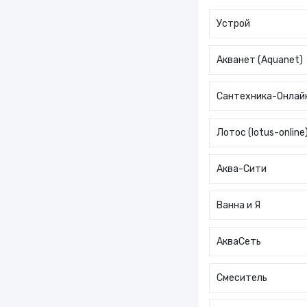
Устрой
Акванет (Aquanet)
Сантехника-Онлай
Лотос (lotus-online
Аква-Сити
Ванна и Я
АкваCеть
Смеситель