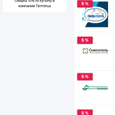
Скидка 10% по купону в
5 %
компании Terminus
5 %
5 %
5 %