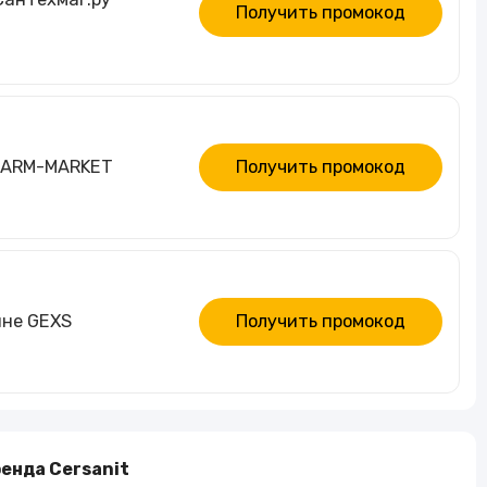
Получить промокод
 WARM-MARKET
Получить промокод
ине GEXS
Получить промокод
енда Cersanit