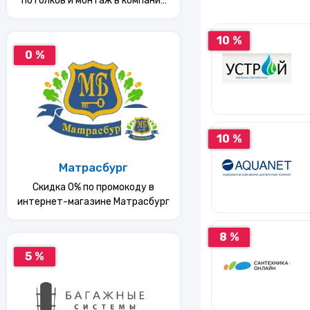
потолков и монтаж в компании
"Румэксперт"
10 %
0 %
10 %
Матрасбург
Скидка 0% по промокоду в
интернет-магазине Матрасбург
8 %
5 %