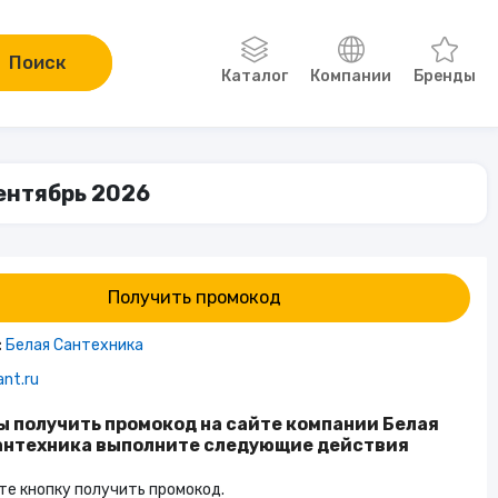
Поиск
Каталог
Компании
Бренды
Одежда, обувь, аксессуары
сентябрь 2026
Компьютеры и электроника
Сад и огород
Получить промокод
Онлайн-курсы
:
Белая Сантехника
ant.ru
Хобби
ы получить промокод на сайте компании Белая
антехника выполните следующие действия
Книги
е кнопку получить промокод.