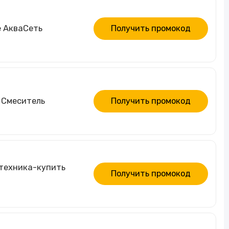
е АкваCеть
Получить промокод
 Смеситель
Получить промокод
нтехника-купить
Получить промокод