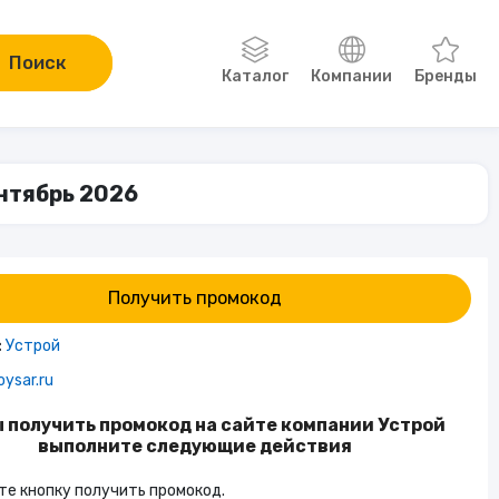
Поиск
Каталог
Компании
Бренды
Одежда, обувь, аксессуары
ентябрь 2026
Компьютеры и электроника
Сад и огород
Получить промокод
Онлайн-курсы
:
Устрой
oysar.ru
Хобби
 получить промокод на сайте компании Устрой
выполните следующие действия
Книги
е кнопку получить промокод.