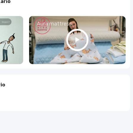
ario
о
Aura mattress
io