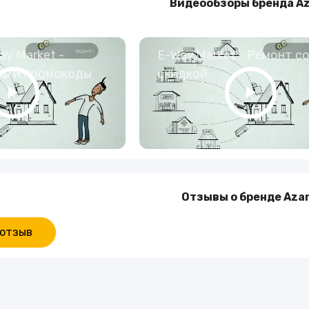
Видеообзоры бренда Az
y Market -
E-Way.Market - Ремонт с
ны и промокоды
скидкой
Отзывы о бренде Azar
 отзыв