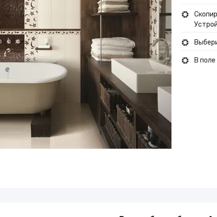
Туры и путешествия
Скопир
Устрой
Выбери
Кино
В поле