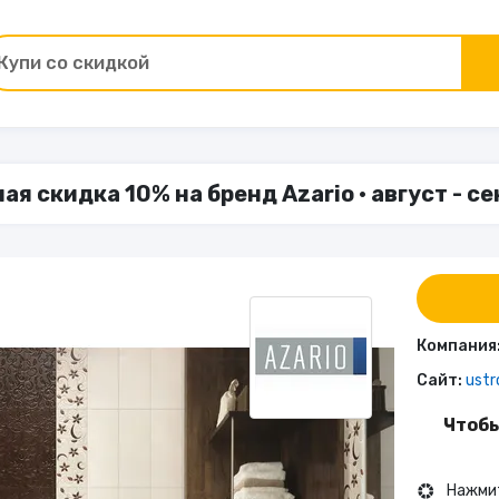
Купи со скидкой
Товары для ремонта
я скидка 10% на бренд Azario • август - с
ы
Зоотовары
Цветы и подарки
Работа и образование
Компания
Сайт:
ustr
Электрокамины
Чтобы
Финансы и страхование
Нажмит