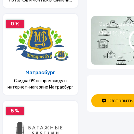
потолков и монтаж в компании
"Румэксперт"
ЭвоСреда eWa
0 %
скидки, купо
Матрасбург
Скидка 0% по промокоду в
интернет-магазине Матрасбург
Оставить
5 %