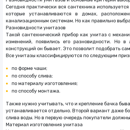
Хобби
Сегодня практически вся сантехника используется 
которые устанавливаются в домах, расположе
Другое
канализационным системам. Но как правильно выбра
Разновидности унитазов
Такой сантехнический прибор как унитаз с механич
Финансы и
страхование
изменений, появились его разновидности. Но в 
конструкций он бывает. Это позволит подобрать са
Книги
Все унитазы классифицируются по следующим приз
по форме чаши;
Услуги
по способу слива;
по материалу изготовления;
Туры и путешествия
по способу монтажа.
Также нужно учитывать, что и крепление бачка быва
Алкогольные напитки
устанавливается отдельно. Второй вариант даже бо
слива воды. Но в первую очередь покупатели должны
Еда
Материал изготовления унитаза