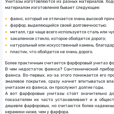
Унитазы изготовляются из разных материалов. Ходя
материалом изготовления бывает следующее:
Кино
фаянс, который не отличается очень высокой про
Часы и украшения
фарфор, выделяющийся своей долговечностью;
металл, где чаще всего используется сталь или чу
закаленное стекло, которое обойдется дорого;
Красота и здоровье
натуральный или искусственный камень, благодар
пластик, что обойдется не очень дорого.
Более практичным считается фарфоровый унитаз фот
В чем недостаток фаянса? Сантехнический прибор 
фаянса. Во-первых, из-за этого понижается его пр
эмалевое покрытие, сразу начнет впитываться вла
унитазом из фаянса, он прослужит долгие годы.
А вот фарфоровые унитазы стоят значительно до
показателям их часто устанавливают и в общест
дешевле фарфоровых, но считаются более надежными
керамики ниже, чем у фарфора.