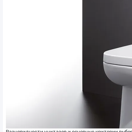
Цветы и подарки
Сад и огород
Для взрослых
Работа и образование
Онлайн-курсы
Отели
Электрокамины
Разновидности унитазов и основные критерии выбо