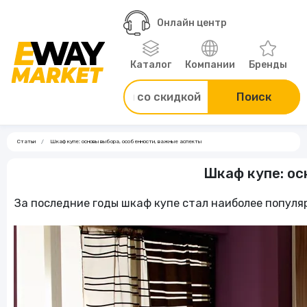
Онлайн центр
Товары для дома
Недвижимость
Каталог
Компании
Бренды
Товары для ремонта
Куп
Поиск
Одежда, обувь,
аксессуары
Статьи
Шкаф купе: основы выбора, особенности, важные аспекты
Автотовары и
Шкаф купе: ос
мототовары
Зоотовары
За последние годы шкаф купе стал наиболее популяр
Компьютеры и
электроника
Спорт туризм и отдых