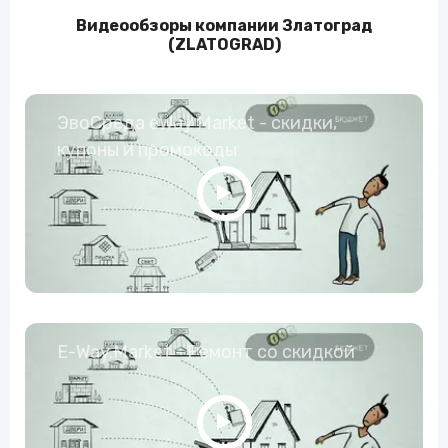
Видеообзоры компании Златоград
(ZLATOGRAD)
ЭвоСреда eWay Market - скидки,
купоны и промокоды
E-Way.Market - Ремонт со скидкой