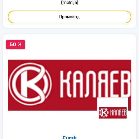
(molnija)
Промокод
50 %
Fursk