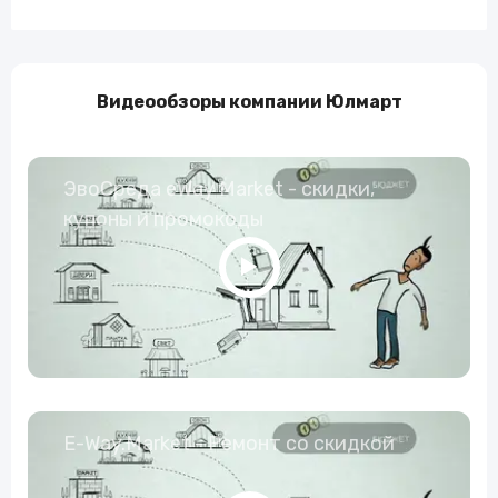
Видеообзоры компании Юлмарт
ЭвоСреда eWay Market - скидки,
купоны и промокоды
E-Way.Market - Ремонт со скидкой