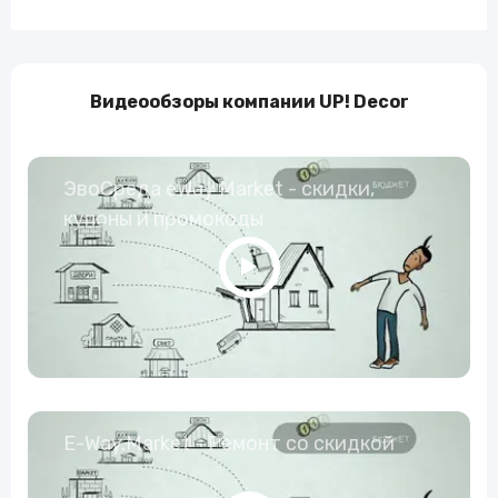
Видеообзоры компании UP! Decor
ЭвоСреда eWay Market - скидки,
купоны и промокоды
E-Way.Market - Ремонт со скидкой