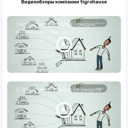
Видеообзоры компании tigrohause
ЭвоСреда eWay Market - скидки,
купоны и промокоды
E-Way.Market - Ремонт со скидкой