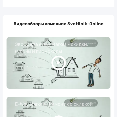
Видеообзоры компании Svetilnik-Online
ЭвоСреда eWay Market - скидки,
купоны и промокоды
E-Way.Market - Ремонт со скидкой