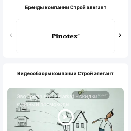
Бренды компании Строй элегант
Видеообзоры компании Строй элегант
ЭвоСреда eWay Market - скидки,
купоны и промокоды