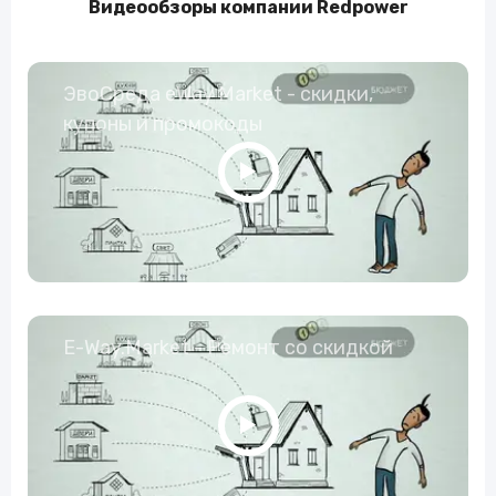
Видеообзоры компании Redpower
ЭвоСреда eWay Market - скидки,
купоны и промокоды
E-Way.Market - Ремонт со скидкой