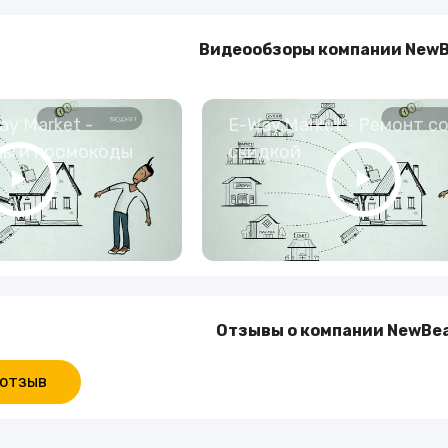
Видеообзоры компании New
y Market -
E-Way.Market - Ремонт с
ны и промокоды
скидкой
Отзывы о компании NewBe
 отзыв