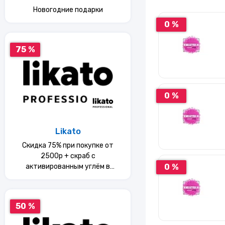
Новогодние подарки
0 %
75 %
0 %
Likato
Скидка 75% при покупке от
2500р + скраб с
0 %
активированным углём в
подарок
50 %