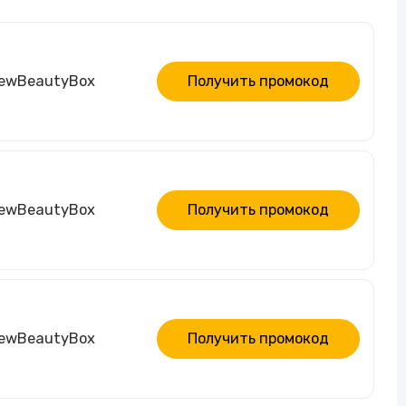
NewBeautyBox
Получить промокод
NewBeautyBox
Получить промокод
NewBeautyBox
Получить промокод