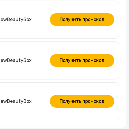
 NewBeautyBox
Получить промокод
 NewBeautyBox
Получить промокод
NewBeautyBox
Получить промокод