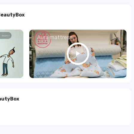
BeautyBox
о
Aura mattress
autyBox