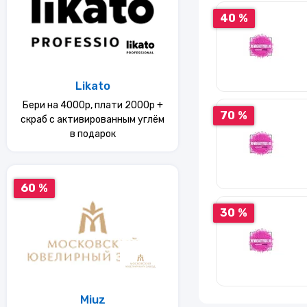
40 %
Likato
Бери на 4000р, плати 2000р +
70 %
скраб с активированным углём
в подарок
60 %
30 %
Miuz