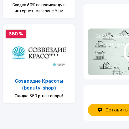
Скидка 60% по промокоду в
интернет-магазине Miuz
350 %
ЭвоСреда eWa
скидки, купо
Созвездие Красоты
(beauty-shop)
Скидка 350 р. на товары!
Оставить