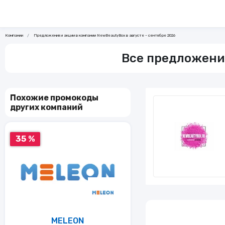
Компании
Предложения и акции в компании NewBeautyBox в августе - сентябре 2026
Все предложения
Похожие промокоды
других компаний
35 %
MELEON