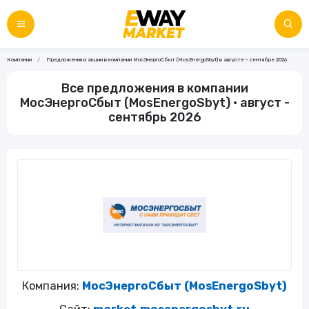
Компании
Предложения и акции в компании МосЭнергоСбыт (MosEnergoSbyt) в августе - сентябре 2026
Все предложения в компании
МосЭнергоСбыт (MosEnergoSbyt) • август -
сентябрь 2026
Компания:
МосЭнергоСбыт (MosEnergoSbyt)