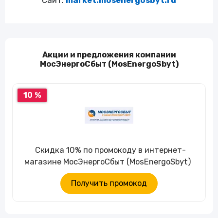
Сайт:
market.mosenergosbyt.ru
Акции и предложения компании
МосЭнергоСбыт (MosEnergoSbyt)
10 %
Скидка 10% по промокоду в интернет-
магазине МосЭнергоСбыт (MosEnergoSbyt)
Получить промокод