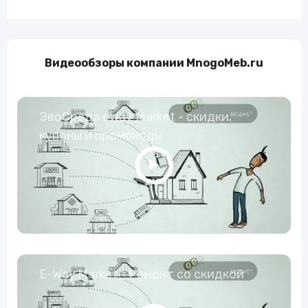
Видеообзоры компании MnogoMeb.ru
ЭвоСреда eWay Market - скидки,
купоны и промокоды
E-Way.Market - Ремонт со скидкой