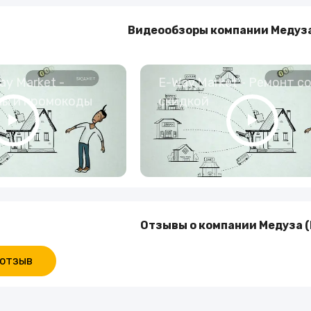
Туры и путешествия
Видеообзоры компании Медуза
Кино
y Market -
E-Way.Market - Ремонт с
ны и промокоды
скидкой
Отзывы о компании Медуза 
 отзыв