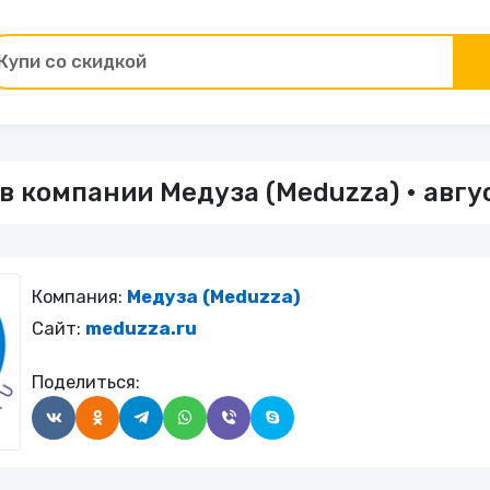
Купи со скидкой
Товары для ремонта
 компании Медуза (Meduzza) • авгу
ы
Зоотовары
Цветы и подарки
Компания:
Медуза (Meduzza)
Работа и образование
Сайт:
meduzza.ru
Поделиться:
Электрокамины
Финансы и страхование