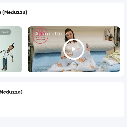
Алкогольные напитки
 (Meduzza)
Часы и украшения
о
Aura mattress
(Meduzza)