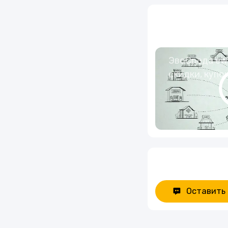
Услуги
Еда
ЭвоСреда eWa
скидки, купо
Красота и здоровье
Оставить