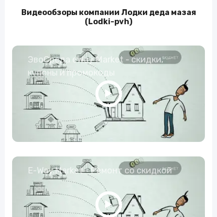
Видеообзоры компании Лодки деда мазая
(Lodki-pvh)
ЭвоСреда eWay Market - скидки,
купоны и промокоды
E-Way.Market - Ремонт со скидкой