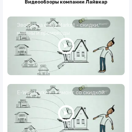
Видеообзоры компании Лайвкар
ЭвоСреда eWay Market - скидки,
купоны и промокоды
E-Way.Market - Ремонт со скидкой