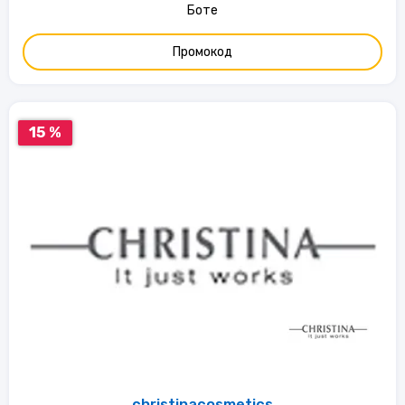
Боте
Промокод
15 %
christinacosmetics