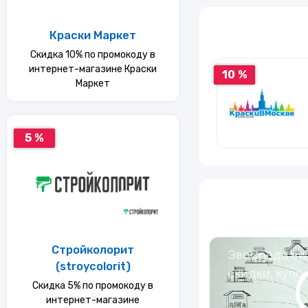
Услуги
Краски Маркет
Скидка 10% по промокоду в
Еда
интернет-магазине Краски
10 %
Маркет
Красота и здоровье
5 %
Стройколорит
ЭвоСреда eWa
(stroycolorit)
скидки, купо
Скидка 5% по промокоду в
интернет-магазине