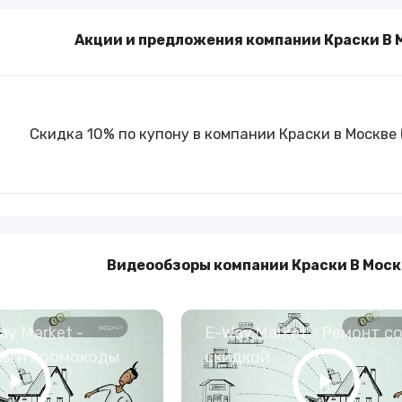
Туры и путешествия
Акции и предложения компании Краски В 
Кино
Скидка 10% по купону в компании Краски в Москве 
Видеообзоры компании Краски В Моск
y Market -
E-Way.Market - Ремонт с
ны и промокоды
скидкой