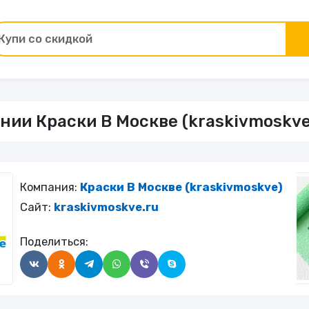
Купи со скидкой
Товары для ремонта
ии Краски В Москве (kraskivmoskve)
ы
Зоотовары
Цветы и подарки
Компания:
Краски В Москве (kraskivmoskve)
Работа и образование
Сайт:
kraskivmoskve.ru
Поделиться:
Электрокамины
Финансы и страхование