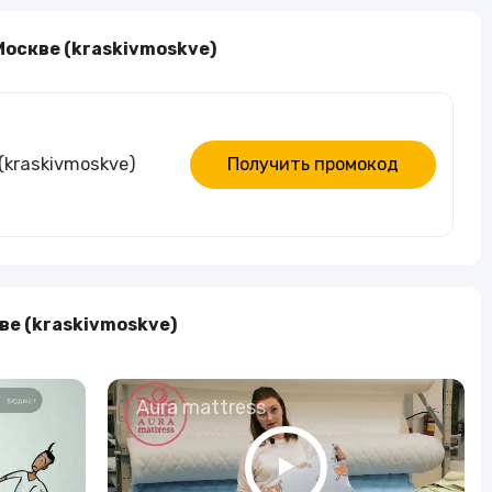
Алкогольные напитки
Москве (kraskivmoskve)
Часы и украшения
(kraskivmoskve)
Получить промокод
ве (kraskivmoskve)
о
Aura mattress