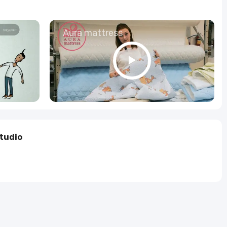
о
Aura mattress
tudio