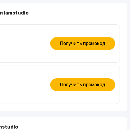
Алкогольные напитки
и Iamstudio
Часы и украшения
Получить промокод
Получить промокод
mstudio