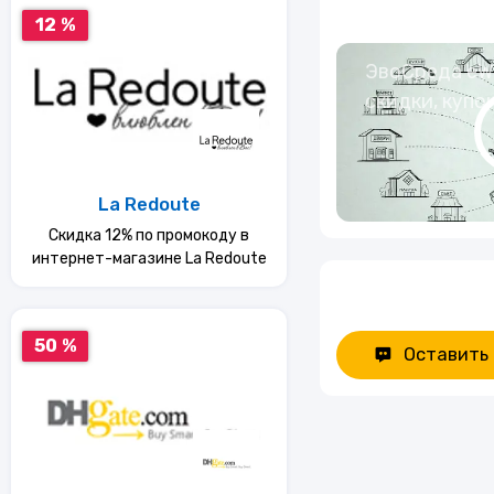
12 %
ЭвоСреда eWa
скидки, купо
La Redoute
Скидка 12% по промокоду в
интернет-магазине La Redoute
50 %
Оставить