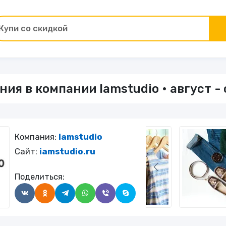
Купи со скидкой
Товары для ремонта
ия в компании Iamstudio • август -
ы
Зоотовары
Цветы и подарки
Компания:
Iamstudio
Работа и образование
Сайт:
iamstudio.ru
Поделиться:
Электрокамины
Финансы и страхование