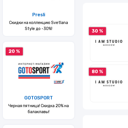
Услуги
Presli
Скидки на коллекцию Svetlana
Еда
Style до -30%!
30 %
Красота и здоровье
20 %
80 %
GOTOSPORT
Черная пятница! Скидка 20% на
балаклавы!