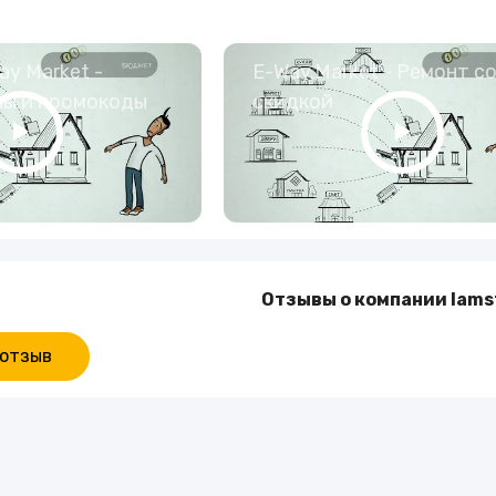
y Market -
E-Way.Market - Ремонт с
ны и промокоды
скидкой
Отзывы о компании Iams
 отзыв