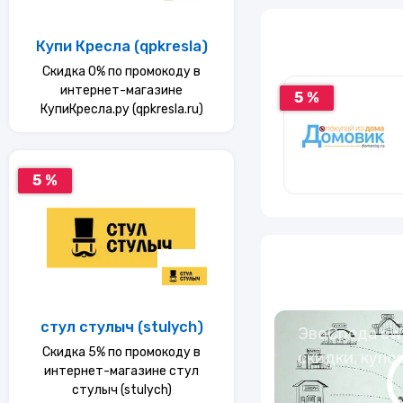
Услуги
Купи Кресла (qpkresla)
Скидка 0% по промокоду в
Еда
интернет-магазине
5 %
КупиКресла.ру (qpkresla.ru)
Красота и здоровье
5 %
стул стулыч (stulych)
ЭвоСреда eWa
Скидка 5% по промокоду в
скидки, купо
интернет-магазине стул
стулыч (stulych)