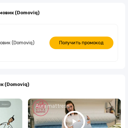
Алкогольные напитки
мовик (Domoviq)
Часы и украшения
овик (Domoviq)
Получить промокод
к (Domoviq)
о
Aura mattress