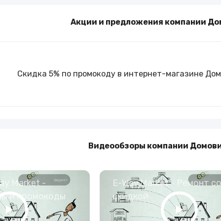
Туры и путешествия
Акции и предложения компании До
Кино
Скидка 5% по промокоду в интернет-магазине Дом
Видеообзоры компании Домови
y Market -
E-Way.Market - Ремонт с
ны и промокоды
скидкой