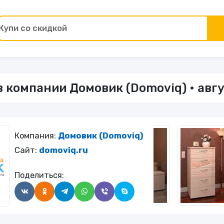
Купи со скидкой
Товары для ремонта
 компании Домовик (Domoviq) • авгу
ы
Зоотовары
Цветы и подарки
Компания:
Домовик (Domoviq)
Работа и образование
Сайт:
domoviq.ru
Поделиться:
Электрокамины
Финансы и страхование