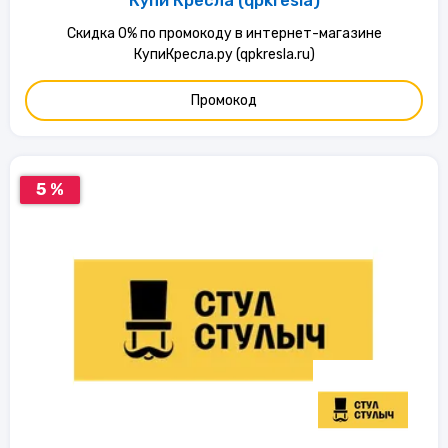
Купи Кресла (qpkresla)
Скидка 0% по промокоду в интернет-магазине
КупиКресла.ру (qpkresla.ru)
Промокод
5 %