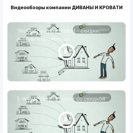
Видеообзоры компании ДИВАНЫ И КРОВАТИ
ЭвоСреда eWay Market - скидки,
купоны и промокоды
E-Way.Market - Ремонт со скидкой