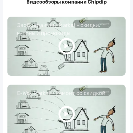
Видеообзоры компании Chipdip
ЭвоСреда eWay Market - скидки,
купоны и промокоды
E-Way.Market - Ремонт со скидкой