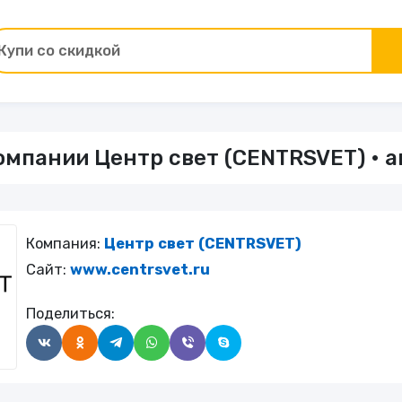
Купи со скидкой
Товары для ремонта
мпании Центр свет (CENTRSVET) • а
ы
Зоотовары
Цветы и подарки
Компания:
Центр свет (CENTRSVET)
Работа и образование
Сайт:
www.centrsvet.ru
Поделиться:
Электрокамины
Финансы и страхование