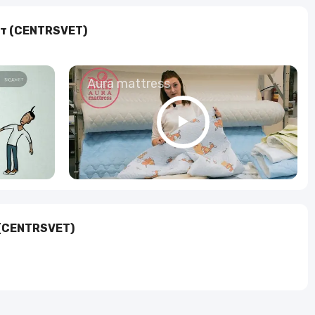
Алкогольные напитки
т (CENTRSVET)
Часы и украшения
о
Aura mattress
 (CENTRSVET)