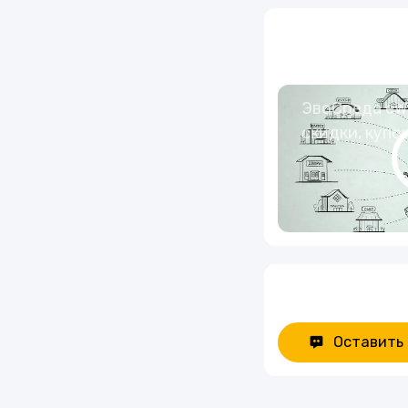
Услуги
Еда
ЭвоСреда eWa
скидки, купо
Красота и здоровье
Оставить