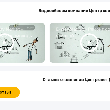
Туры и путешествия
Видеообзоры компании Центр све
Кино
y Market -
E-Way.Market - Ремонт с
ны и промокоды
скидкой
Отзывы о компании Центр свет
 отзыв