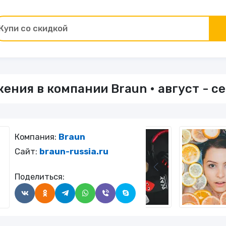
Купи со скидкой
Товары для ремонта
ения в компании Braun • август - с
ы
Зоотовары
Цветы и подарки
Компания:
Braun
Работа и образование
Сайт:
braun-russia.ru
Поделиться:
Электрокамины
Финансы и страхование