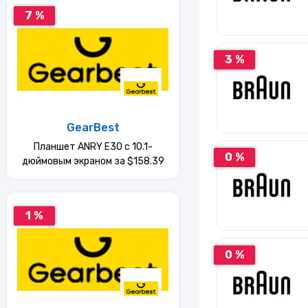
7 %
3 %
GearBest
Планшет ANRY E30 с 10.1-
0 %
дюймовым экраном за $158.39
1 %
0 %