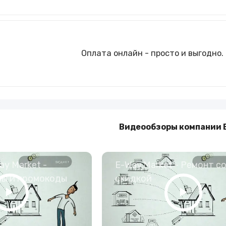
Оплата онлайн - просто и выгодно.
Видеообзоры компании 
y Market -
E-Way.Market - Ремонт с
ны и промокоды
скидкой