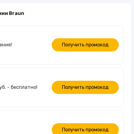
Алкогольные напитки
нии Braun
Часы и украшения
ения!
Получить промокод
б. - бесплатно!
Получить промокод
Получить промокод