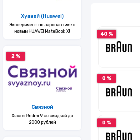
Услуги
Хуавей (Huawei)
Эксперимент по аэронавтике с
Еда
новым HUAWEI MateBook X!
40 %
Красота и здоровье
2 %
0 %
Связной
Xiaomi Redmi 9 со скидкой до
0 %
2000 рублей