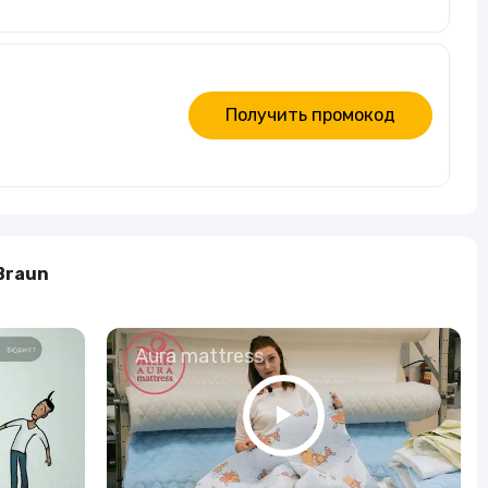
Получить промокод
Braun
о
Aura mattress