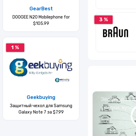
GearBest
DOOGEE N20 Mobilephone for
3 %
$105.99
1 %
Geekbuying
ЭвоСреда eWa
Защитный чехол для Samsung
скидки, купо
Galaxy Note 7 за $7.99