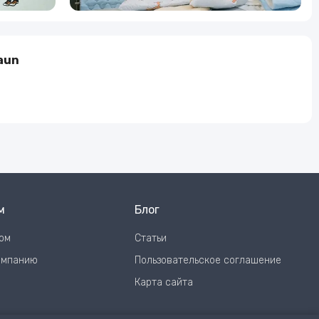
aun
м
Блог
том
Статьи
омпанию
Пользовательское соглашение
Карта сайта