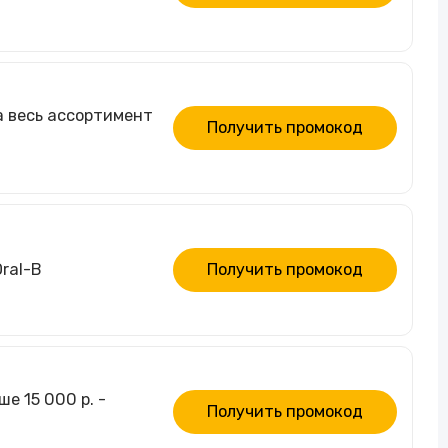
а весь ассортимент
Получить промокод
ral-B
Получить промокод
е 15 000 р. -
Получить промокод