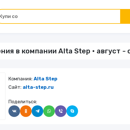
Купи со ски
Товары для ремонта
ия в компании Alta Step • август -
ы
Зоотовары
Цветы и подарки
Компания:
Alta Step
Работа и образование
Сайт:
alta-step.ru
Поделиться:
Электрокамины
Финансы и страхование