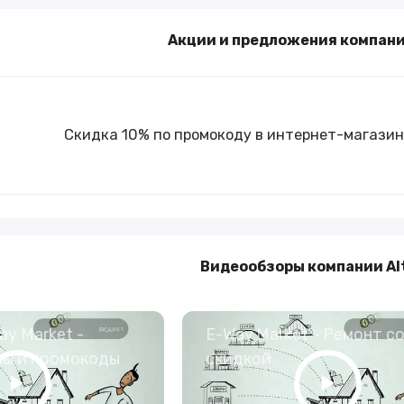
Туры и путешествия
Акции и предложения компани
Кино
Скидка 10% по промокоду в интернет-магазине
Видеообзоры компании Al
y Market -
E-Way.Market - Ремонт с
ны и промокоды
скидкой