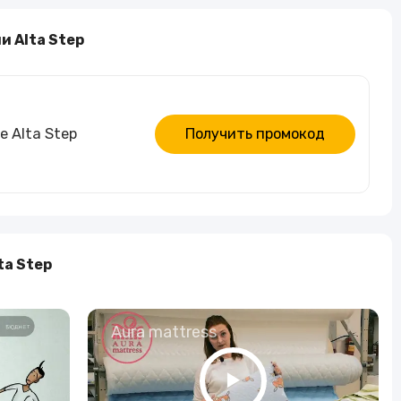
Алкогольные напитки
и Alta Step
Часы и украшения
 Alta Step
Получить промокод
ta Step
о
Aura mattress