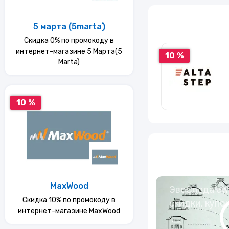
Услуги
5 марта (5marta)
Скидка 0% по промокоду в
Еда
интернет-магазине 5 Марта(5
10 %
Marta)
Красота и здоровье
10 %
MaxWood
ЭвоСреда eWa
Скидка 10% по промокоду в
скидки, купо
интернет-магазине MaxWood