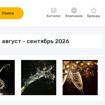
Поиск
Каталог
Компании
Бренды
Одежда, обувь, аксессуары
 август - сентябрь 2026
Компьютеры и электроника
Сад и огород
Онлайн-курсы
Хобби
Книги