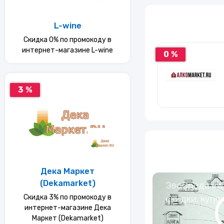
Услуги
L-wine
Скидка 0% по промокоду в
Еда
интернет-магазине L-wine
0 %
Красота и здоровье
3 %
Дека Маркет
(Dekamarket)
ЭвоСреда eWa
Скидка 3% по промокоду в
скидки, купо
интернет-магазине Дека
Маркет (Dekamarket)