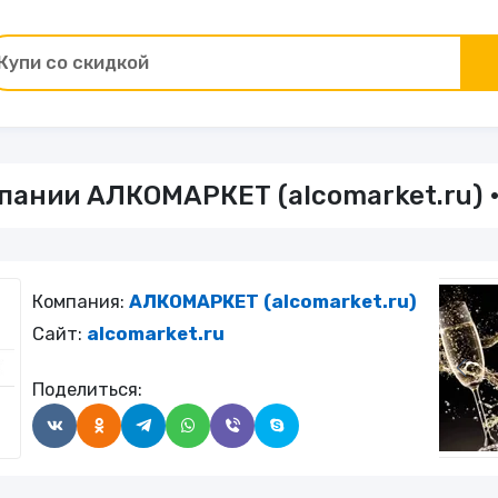
Купи со скидкой
Товары для ремонта
ании АЛКОМАРКЕТ (alсomarket.ru) •
ы
Зоотовары
Цветы и подарки
Компания:
АЛКОМАРКЕТ (alсomarket.ru)
Работа и образование
Сайт:
alcomarket.ru
Поделиться:
Электрокамины
Финансы и страхование