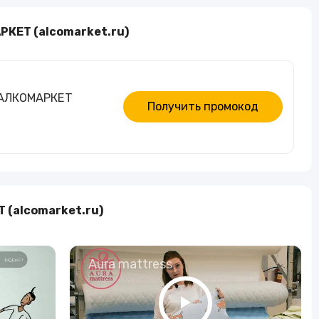
Алкогольные напитки
КЕТ (alсomarket.ru)
Часы и украшения
 АЛКОМАРКЕТ
Получить промокод
(alсomarket.ru)
о
Aura mattress