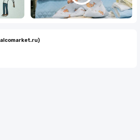
alсomarket.ru)