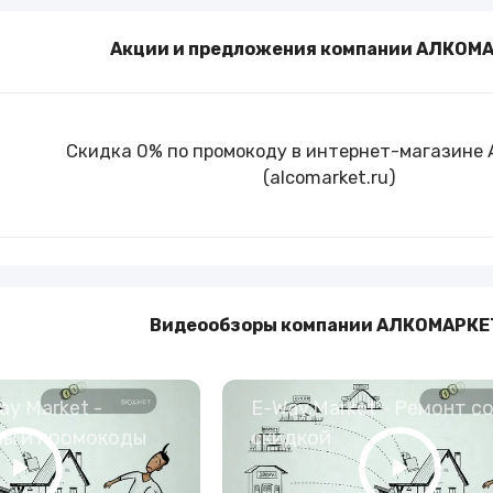
Туры и путешествия
Акции и предложения компании АЛКОМАР
Кино
Скидка 0% по промокоду в интернет-магазине
(alсomarket.ru)
Видеообзоры компании АЛКОМАРКЕТ 
y Market -
E-Way.Market - Ремонт с
ны и промокоды
скидкой